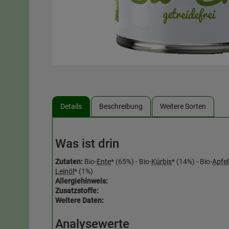
Details
Beschreibung
Weitere Sorten
Was ist drin
Zutaten:
Bio-
Ente
* (65%) - Bio-
Kürbis
* (14%) - Bio-
Apfel
Leinöl
* (1%)
Allergiehinweis:
Zusatzstoffe:
Weitere Daten:
Analysewerte