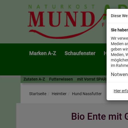
Diese We
Sie habe
Wir verwe
Medien an
geben wir
Marken A-Z
Schaufenster
Heimtier
Medien, W
möglicher
im Rahme
Notwen
Zutaten A-Z
Futterwissen
mit Vorrat SPAREN
AllesF
Hier er
Startseite
Heimtier
Hund Nassfutter
Bio Ente mit