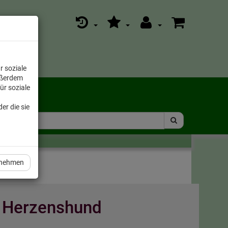
r soziale
ußerdem
ür soziale
er die sie
rnehmen
r Herzenshund