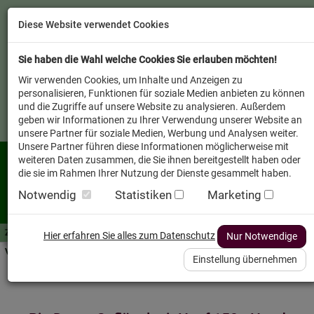
Diese Website verwendet Cookies
Sie haben die Wahl welche Cookies Sie erlauben möchten!
Wir verwenden Cookies, um Inhalte und Anzeigen zu
personalisieren, Funktionen für soziale Medien anbieten zu können
und die Zugriffe auf unsere Website zu analysieren. Außerdem
geben wir Informationen zu Ihrer Verwendung unserer Website an
unsere Partner für soziale Medien, Werbung und Analysen weiter.
Unsere Partner führen diese Informationen möglicherweise mit
weiteren Daten zusammen, die Sie ihnen bereitgestellt haben oder
die sie im Rahmen Ihrer Nutzung der Dienste gesammelt haben.
Notwendig
Statistiken
Marketing
Zutaten A-Z
Futterwissen
mit Vorrat SPAREN
AllesFinder
Service FAQ
Hier erfahren Sie alles zum Datenschutz
Nur Notwendige
Verkäufer vor Ort
Einstellung übernehmen
Startseite
Heimtier
Hund Snack