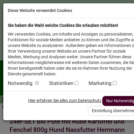
Diese Website verwendet Cookies
Sie haben die Wahl welche Cookies Sie erlauben möchten!
Wir verwenden Cookies, um Inhalte und Anzeigen zu personalisieren,
Funktionen für soziale Medien anbieten zu können und die Zugriffe a
unsere Website zu analysieren. Außerdem geben wir Informationen 
Ihrer Verwendung unserer Website an unsere Partner für soziale
Medien, Werbung und Analysen weiter. Unsere Partner führen diese
Informationen möglicherweise mit weiteren Daten zusammen, die Si
ihnen bereitgestellt haben oder die sie im Rahmen Ihrer Nutzung der
Dienste gesammelt haben.
Notwendig
Statistiken
Marketing
Zutaten A-Z
Futterwissen
mit Vorrat SPAREN
AllesFinder
Service FAQ
Hier erfahren Sie alles zum Datenschutz
Nur Notwendi
Verkäufer vor Ort
Einstellung übernehm
24er-SET Bio Pute mit Rübe Kartoffel und
Fenchel 800g Hund Nassfutter Herrmann